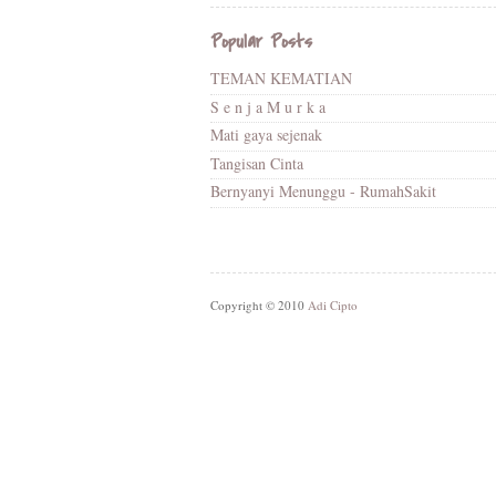
Popular Posts
TEMAN KEMATIAN
S e n j a M u r k a
Mati gaya sejenak
Tangisan Cinta
Bernyanyi Menunggu - RumahSakit
Copyright © 2010
Adi Cipto