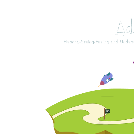
Ad
Hearing-Seeing-Feeling and Understa