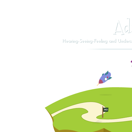
Ad
Hearing-Seeing-Feeling and Understa