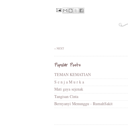
« NEXT
Popular Posts
TEMAN KEMATIAN
S e n j a M u r k a
Mati gaya sejenak
Tangisan Cinta
Bernyanyi Menunggu - RumahSakit