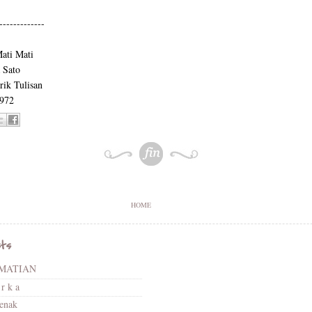
-------------
ati Mati
 Sato
rik Tulisan
1972
HOME
sts
MATIAN
 r k a
jenak