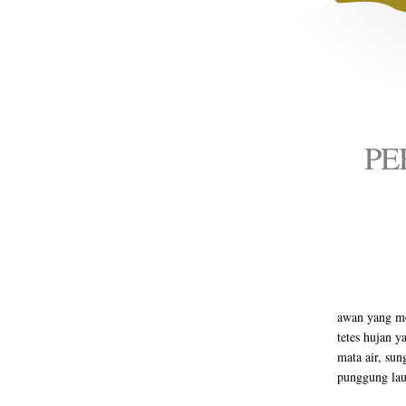
PE
awan yang m
tetes hujan 
mata air, sun
punggung lau