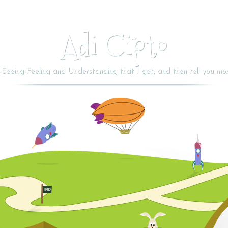
Adi Cipto
Seeing-Feeling and Understanding that I get, and then tell you more