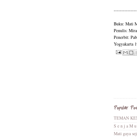
---------------
Buku: Mati M
Penulis: Mira
Penerbit: Pab
Yogyakarta 
Popular Po
TEMAN KE
S e n j a M u
Mati gaya se